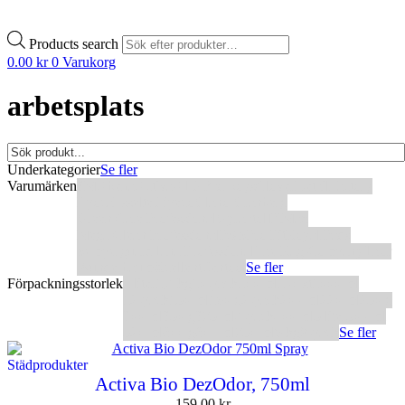
Products search
0.00
kr
0
Varukorg
arbetsplats
Underkategorier
Se fler
Varumärken
3M
Abena
Activa
ATG
Bad boys
Clover
Detail factory
Epoca
Esselte
Gipeco
Glanol
Granberg
Green Care Professional
Gyrantol
IK
Max
Mega Clean Professional
P&S
Pro Fit
Royal Pads
Semperguard
Tana Professional
The Rag Company
Thor
Wunderbaum
Xcellent
Zentool
Se fler
Förpackningsstorlek
1 liter
1,4 kg
10-pack
100 ml
100 st
1000 ml
12-pack
150 ml
180 g
2-pack
200 ml
220 ml
250 g
300 ml
350 g
375 ml
4-pack
400 ml
5 liter
500 ml
520 ml
600 g
600 ml
750 ml
8 kg
9-pack
Se fler
Städprodukter
Activa Bio DezOdor, 750ml
159.00
kr