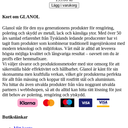
Lägg i varukorg
Kort om GLANOL
Glanol står för den nya generationens produkter för rengöring,
polering och skydd av metall, lack och känsliga ytor. Med över 50
års samlad erfarenhet från Tysklands ledande producenter har vi
tagit fram produkter som kombinerar traditionell ingenjörskonst med
modern teknologi och miljöfokus. Vårt mål är alltid att leverera
högsta möjliga kvalitet och långvariga resultat – oavsett om du är
proffs eller hemmafixare.
Vi väljer råvaror och produktionsmetoder med stor omsorg för att
säkerställa både effektivitet och hållbarhet. Glanol är känt för sin
skonsamma men kraftfulla verkan, vilket gör produkterna perfekta
för allt från mässing och koppar till rostfritt stål och aluminium.
Nu hittar du även utvalda produkter från våra noggrant utvalda
partners i webbshopen, så att du alltid kan hitta rätt lösning för just
ditt behov av polering, rengöring och ytskydd.
Butikslänkar