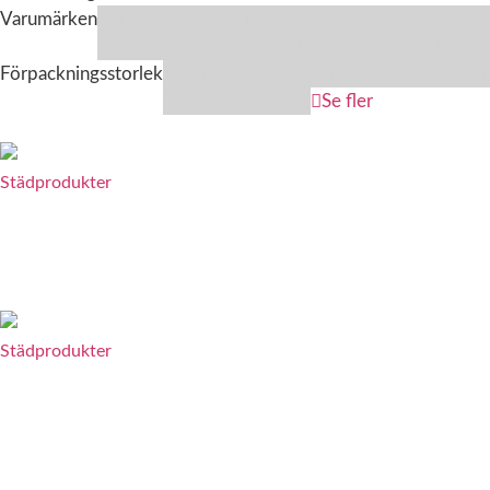
Varumärken
3M
Abena
Activa
ATG
Bad boys
Clover
Detail facto
Royal Pads
Semperguard
Tana Professional
The R
Förpackningsstorlek
1 liter
1,4 kg
10-pack
100 ml
100 st
1000 
750 ml
8 kg
9-pack
Se fler
Städprodukter
Nödvändiga
Dessa kakor går
inte att välja
Städprodukter
bort. De
behövs för att
hemsidan
överhuvudtaget
ska fungera.