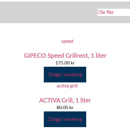
ry
Epoca
Esselte
Gipeco
Glanol
Granberg
Green Care Profession
ag Company
Thor
Wunderbaum
Xcellent
Zentool
Se fler
ml
12-pack
150 ml
180 g
2-pack
200 ml
220 ml
250 g
300 ml
350
GIPECO Speed Grillrent, 1 liter
175.00
kr
Lägg i varukorg
ACTIVA Grill, 1 liter
80.00
kr
Lägg i varukorg