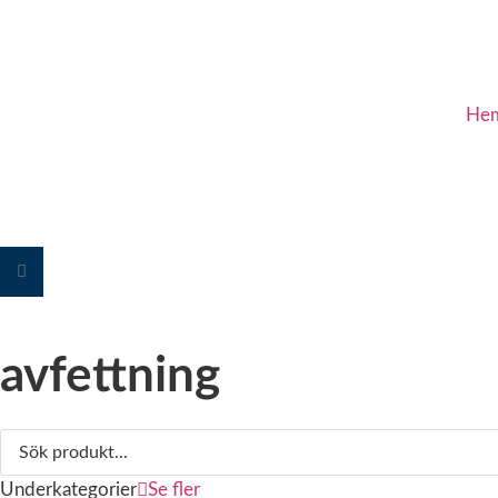
He
avfettning
Underkategorier
Se fler