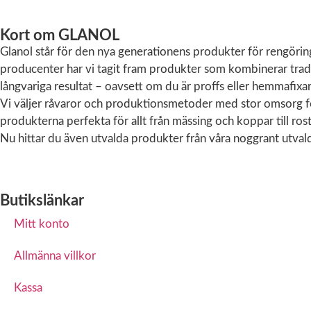
Statistik
För att vi ska
Kort om GLANOL
kunna
Glanol står för den nya generationens produkter för rengörin
förbättra
producenter har vi tagit fram produkter som kombinerar tradit
hemsidans
långvariga resultat – oavsett om du är proffs eller hemmafixar
funktionalitet
och
Vi väljer råvaror och produktionsmetoder med stor omsorg för 
uppbyggnad,
produkterna perfekta för allt från mässing och koppar till rost
baserat på
Nu hittar du även utvalda produkter från våra noggrant utvalda
hur
hemsidan
används.
Butikslänkar
Upplevelse
Mitt konto
För att vår
hemsida ska
Allmänna villkor
prestera så
bra som
Kassa
möjligt under
ditt besök.