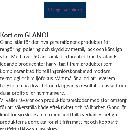
Statistik
Lägg i varukorg
För att vi ska
kunna
förbättra
hemsidans
Kort om GLANOL
funktionalitet
Glanol står för den nya generationens produkter för
och
uppbyggnad,
rengöring, polering och skydd av metall, lack och känsliga
baserat på
ytor. Med över 50 års samlad erfarenhet från Tysklands
hur
ledande producenter har vi tagit fram produkter som
hemsidan
kombinerar traditionell ingenjörskonst med modern
används.
teknologi och miljöfokus. Vårt mål är alltid att leverera
högsta möjliga kvalitet och långvariga resultat – oavsett om
Upplevelse
du är proffs eller hemmafixare.
För att vår
Vi väljer råvaror och produktionsmetoder med stor omsorg
hemsida ska
för att säkerställa både effektivitet och hållbarhet. Glanol är
prestera så
bra som
känt för sin skonsamma men kraftfulla verkan, vilket gör
möjligt under
produkterna perfekta för allt från mässing och koppar till
ditt besök.
rostfritt stål och aluminium.