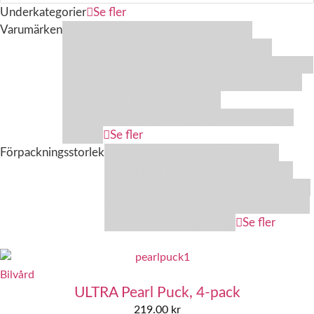
Underkategorier
Se fler
Varumärken
3M
Abena
Activa
ATG
Bad boys
Clover
Detail factory
Epoca
Esselte
Gipeco
Glanol
Granberg
Green Care Professional
Gyrantol
IK
Max
Mega Clean Professional
P&S
Pro Fit
Royal Pads
Semperguard
Tana Professional
The Rag Company
Thor
Wunderbaum
Xcellent
Zentool
Se fler
Förpackningsstorlek
1 liter
1,4 kg
10-pack
100 ml
100 st
1000 ml
12-pack
150 ml
180 g
2-pack
Nödvändiga
200 ml
220 ml
250 g
300 ml
350 g
375 ml
Dessa kakor går
4-pack
400 ml
5 liter
500 ml
520 ml
600 g
inte att välja
600 ml
750 ml
8 kg
9-pack
Se fler
bort. De
behövs för att
hemsidan
överhuvudtaget
Bilvård
ska fungera.
ULTRA Pearl Puck, 4-pack
219.00
kr