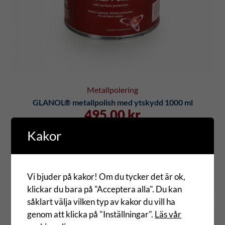
Metallpolering
GLANOL® metallpolish med ytskydd 1000 ml
495.00
kr
Kakor
Lägg i varukorg
Vi bjuder på kakor! Om du tycker det är ok,
klickar du bara på "Acceptera alla". Du kan
såklart välja vilken typ av kakor du vill ha
genom att klicka på "Inställningar".
Läs vår