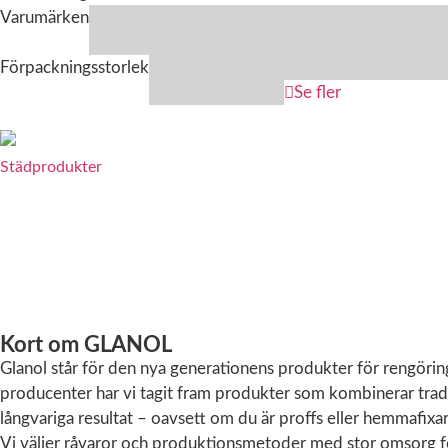
Varumärken
3M
Abena
Activa
ATG
Bad boys
Clover
Detail facto
Royal Pads
Semperguard
Tana Professional
The R
Förpackningsstorlek
1 liter
1,4 kg
10-pack
100 ml
100 st
1000 
750 ml
8 kg
9-pack
Se fler
Städprodukter
Nödvändiga
Dessa kakor går
inte att välja
bort. De
Kort om GLANOL
behövs för att
hemsidan
Glanol står för den nya generationens produkter för rengörin
överhuvudtaget
producenter har vi tagit fram produkter som kombinerar tradit
ska fungera.
långvariga resultat – oavsett om du är proffs eller hemmafixar
Vi väljer råvaror och produktionsmetoder med stor omsorg för 