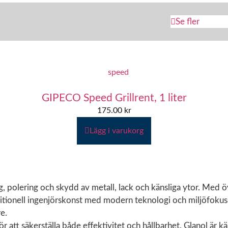
ry
Epoca
Esselte
Gipeco
Glanol
Granberg
Green Care Profession
ag Company
Thor
Wunderbaum
Xcellent
Zentool
Se fler
ml
12-pack
150 ml
180 g
2-pack
200 ml
220 ml
250 g
300 ml
350
GIPECO Speed Grillrent, 1 liter
175.00
kr
Lägg i varukorg
g, polering och skydd av metall, lack och känsliga ytor. Med 
ionell ingenjörskonst med modern teknologi och miljöfokus. Vå
e.
att säkerställa både effektivitet och hållbarhet. Glanol är kä