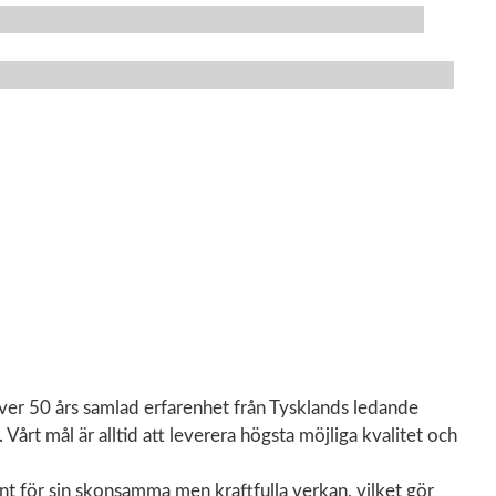
al
Gyrantol
IK
Max
Mega Clean Professional
P&S
Pro Fit
 g
375 ml
4-pack
400 ml
5 liter
500 ml
520 ml
600 g
600 ml
över 50 års samlad erfarenhet från Tysklands ledande
rt mål är alltid att leverera högsta möjliga kvalitet och
nt för sin skonsamma men kraftfulla verkan, vilket gör