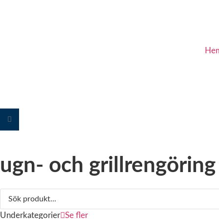
He
ugn- och grillrengöring
Underkategorier
Se fler