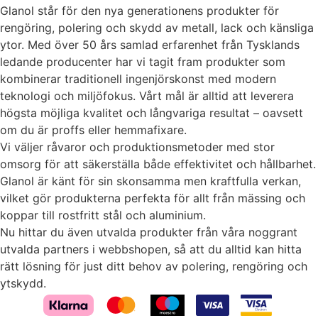
Glanol står för den nya generationens produkter för
Statistik
För att vi ska
rengöring, polering och skydd av metall, lack och känsliga
kunna
ytor. Med över 50 års samlad erfarenhet från Tysklands
förbättra
ledande producenter har vi tagit fram produkter som
hemsidans
kombinerar traditionell ingenjörskonst med modern
funktionalitet
teknologi och miljöfokus. Vårt mål är alltid att leverera
och
uppbyggnad,
högsta möjliga kvalitet och långvariga resultat – oavsett
baserat på
om du är proffs eller hemmafixare.
hur hemsidan
Vi väljer råvaror och produktionsmetoder med stor
används.
omsorg för att säkerställa både effektivitet och hållbarhet.
Glanol är känt för sin skonsamma men kraftfulla verkan,
vilket gör produkterna perfekta för allt från mässing och
Upplevelse
koppar till rostfritt stål och aluminium.
För att vår
Nu hittar du även utvalda produkter från våra noggrant
hemsida ska
prestera så
utvalda partners i webbshopen, så att du alltid kan hitta
bra som
rätt lösning för just ditt behov av polering, rengöring och
möjligt under
ytskydd.
ditt besök.
Om du nekar
de här