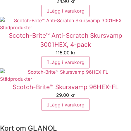
24.90
kr
Lägg i varukorg
Städprodukter
Scotch-Brite™ Anti-Scratch Skursvamp
3001HEX, 4-pack
115.00
kr
Lägg i varukorg
Nödvändiga
Städprodukter
Dessa kakor
Scotch-Brite™ Skursvamp 96HEX-FL
går inte att välja
bort. De
29.00
kr
behövs för att
hemsidan
Lägg i varukorg
överhuvudtaget
ska fungera.
Kort om GLANOL