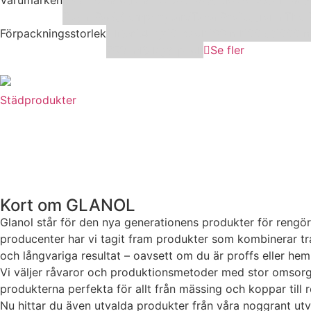
Royal Pads
Semperguard
Tana Professional
The 
Förpackningsstorlek
1 liter
1,4 kg
10-pack
100 ml
100 st
1000 m
750 ml
8 kg
9-pack
Se fler
Städprodukter
Nödvändiga
Dessa kakor
Kort om GLANOL
går inte att välja
bort. De
Glanol står för den nya generationens produkter för rengör
behövs för att
producenter har vi tagit fram produkter som kombinerar trad
hemsidan
och långvariga resultat – oavsett om du är proffs eller he
överhuvudtaget
Vi väljer råvaror och produktionsmetoder med stor omsorg fö
ska fungera.
produkterna perfekta för allt från mässing och koppar till r
Nu hittar du även utvalda produkter från våra noggrant utva