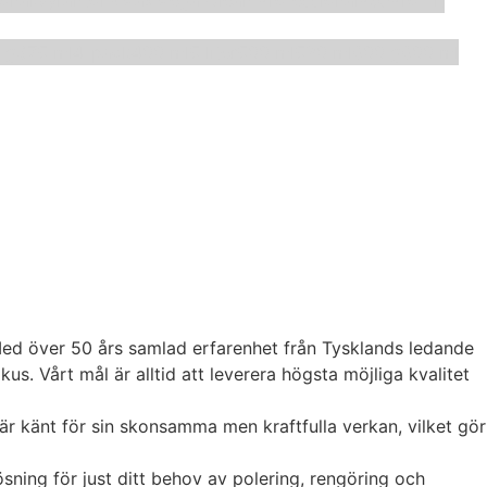
 g
375 ml
4-pack
400 ml
5 liter
500 ml
520 ml
600 g
600 ml
 Med över 50 års samlad erfarenhet från Tysklands ledande
. Vårt mål är alltid att leverera högsta möjliga kvalitet
är känt för sin skonsamma men kraftfulla verkan, vilket gör
ösning för just ditt behov av polering, rengöring och