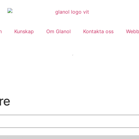
m
Kunskap
Om Glanol
Kontakta oss
Webb
re
ory
Epoca
Esselte
Gipeco
Glanol
Granberg
Green Care Professi