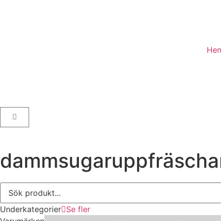
He
dammsugaruppfräscha
Underkategorier
Se fler
Varumärken
3M
Abena
Activa
ATG
Bad boys
Clover
Detail fact