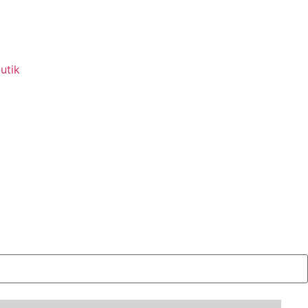
utik
onal
Gyrantol
IK
Max
Mega Clean Professional
P&S
Pro Fit