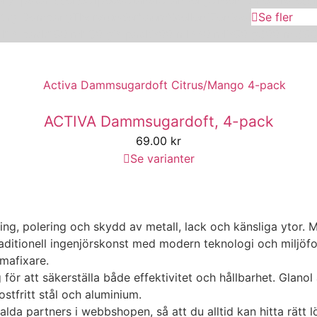
Rag Company
Thor
Wunderbaum
Xcellent
Zentool
Se fler
l
12-pack
150 ml
180 g
2-pack
200 ml
220 ml
250 g
300 ml
350
ACTIVA Dammsugardoft, 4-pack
69.00
kr
Se varianter
ing, polering och skydd av metall, lack och känsliga ytor.
itionell ingenjörskonst med modern teknologi och miljöfokus
mmafixare.
r att säkerställa både effektivitet och hållbarhet. Glanol 
ostfritt stål och aluminium.
lda partners i webbshopen, så att du alltid kan hitta rätt l