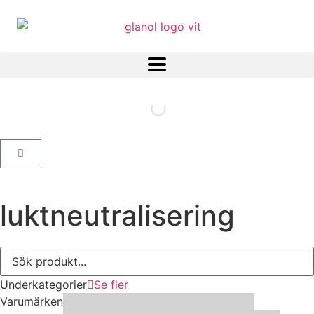
luktneutralisering
Underkategorier
Se fler
Varumärken
3M
Abena
Activa
ATG
Bad boys
Clover