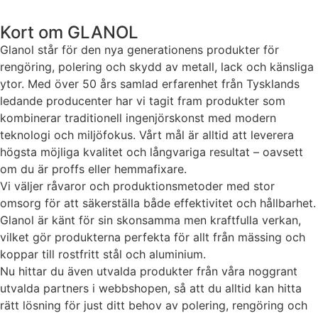
Statistik
För att vi ska
Kort om GLANOL
kunna
Glanol står för den nya generationens produkter för
förbättra
rengöring, polering och skydd av metall, lack och känsliga
hemsidans
funktionalitet
ytor. Med över 50 års samlad erfarenhet från Tysklands
och
ledande producenter har vi tagit fram produkter som
uppbyggnad,
kombinerar traditionell ingenjörskonst med modern
baserat på
teknologi och miljöfokus. Vårt mål är alltid att leverera
hur hemsidan
högsta möjliga kvalitet och långvariga resultat – oavsett
används.
om du är proffs eller hemmafixare.
Vi väljer råvaror och produktionsmetoder med stor
Upplevelse
omsorg för att säkerställa både effektivitet och hållbarhet.
För att vår
Glanol är känt för sin skonsamma men kraftfulla verkan,
hemsida ska
vilket gör produkterna perfekta för allt från mässing och
prestera så
koppar till rostfritt stål och aluminium.
bra som
Nu hittar du även utvalda produkter från våra noggrant
möjligt under
utvalda partners i webbshopen, så att du alltid kan hitta
ditt besök.
Om du nekar
rätt lösning för just ditt behov av polering, rengöring och
de här