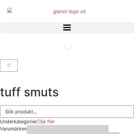
tuff smuts
Underkategorier
Se fler
Varumärken
3M
Abena
Activa
ATG
Bad boys
Clover