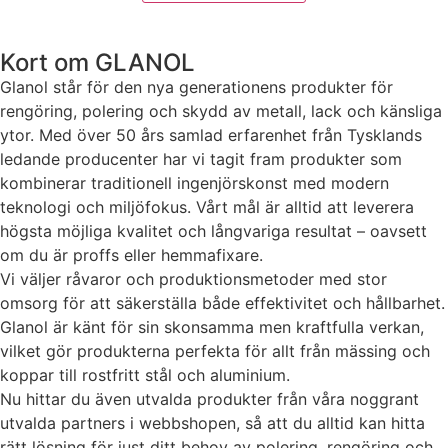
Statistik
För att vi ska
Kort om GLANOL
kunna
förbättra
Glanol står för den nya generationens produkter för
hemsidans
rengöring, polering och skydd av metall, lack och känsliga
funktionalitet
ytor. Med över 50 års samlad erfarenhet från Tysklands
och
uppbyggnad,
ledande producenter har vi tagit fram produkter som
baserat på
kombinerar traditionell ingenjörskonst med modern
hur hemsidan
teknologi och miljöfokus. Vårt mål är alltid att leverera
används.
högsta möjliga kvalitet och långvariga resultat – oavsett
om du är proffs eller hemmafixare.
Vi väljer råvaror och produktionsmetoder med stor
Upplevelse
omsorg för att säkerställa både effektivitet och hållbarhet.
För att vår
Glanol är känt för sin skonsamma men kraftfulla verkan,
hemsida ska
prestera så
vilket gör produkterna perfekta för allt från mässing och
bra som
koppar till rostfritt stål och aluminium.
möjligt under
Nu hittar du även utvalda produkter från våra noggrant
ditt besök.
utvalda partners i webbshopen, så att du alltid kan hitta
Om du nekar
rätt lösning för just ditt behov av polering, rengöring och
de här