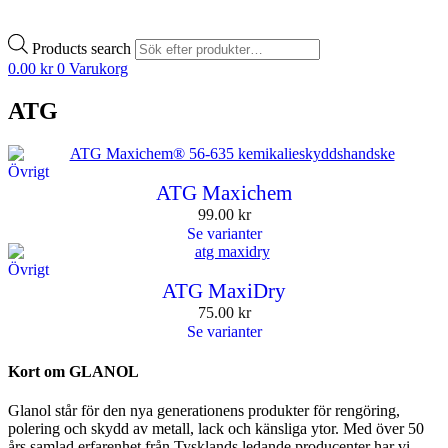
Products search
0.00
kr
0
Varukorg
ATG
Övrigt
ATG Maxichem
99.00
kr
Se varianter
Övrigt
ATG MaxiDry
75.00
kr
Se varianter
Kort om GLANOL
Glanol står för den nya generationens produkter för rengöring,
polering och skydd av metall, lack och känsliga ytor. Med över 50
års samlad erfarenhet från Tysklands ledande producenter har vi