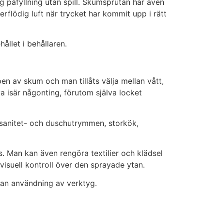
ig påfyllning utan spill. Skumsprutan har även
erflödig luft när trycket har kommit upp i rätt
ållet i behållaren.
n av skum och man tillåts välja mellan vått,
a isär någonting, förutom själva locket
 sanitet- och duschutrymmen, storkök,
Man kan även rengöra textilier och klädsel
isuell kontroll över den sprayade ytan.
an användning av verktyg.