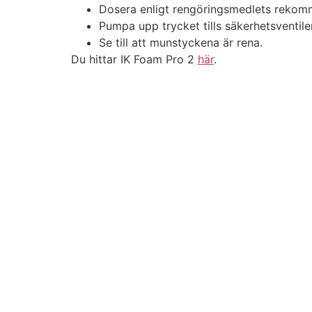
Dosera enligt rengöringsmedlets rekom
Statistik
Pumpa upp trycket tills säkerhetsventile
För att vi ska
kunna
Se till att munstyckena är rena.
förbättra
Du hittar IK Foam Pro 2
här
.
hemsidans
funktionalitet
och
uppbyggnad,
baserat på
hur hemsidan
används.
Upplevelse
För att vår
hemsida ska
prestera så
bra som
möjligt under
ditt besök.
Om du nekar
de här