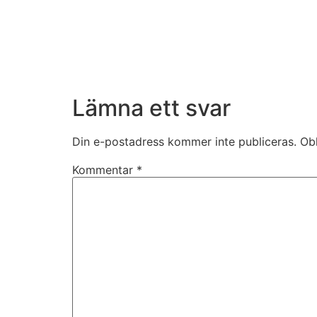
kakorna
kommer viss
funktionalitet
att försvinna
från
hemsidan.
Lämna ett svar
Marknadsföring
Din e-postadress kommer inte publiceras.
Obl
Genom att dela
med dig av dina
Kommentar
*
intressen och ditt
beteende när du
surfar ökar du
chansen att få se
personligt
anpassat innehåll
och erbjudanden.