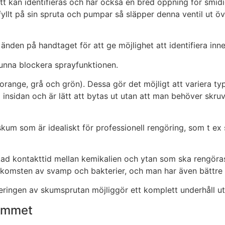
ätt kan identifieras och har också en bred öppning för smid
fyllt på sin spruta och pumpar så släpper denna ventil ut öv
änden på handtaget för att ge möjlighet att identifiera inneh
 kunna blockera sprayfunktionen.
ange, grå och grön). Dessa gör det möjligt att variera type
 insidan och är lätt att bytas ut utan att man behöver skruv
kum som är idealiskt för professionell rengöring, som t ex
kontakttid mellan kemikalien och ytan som ska rengöras. 
omsten av svamp och bakterier, och man har även bättre v
ingen av skumsprutan möjliggör ett komplett underhåll ut
kummet