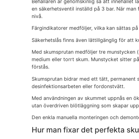
Behållaren är genomskinlig så att innehållet l
en säkerhetsventil inställd på 3 bar. När man 
nivå.
Färgindikatorer medföljer, vilka kan sättas på 
Säkerhetslås finns även lättillgänglig för att
Med skumsprutan medföljer tre munstycken (or
medium eller torrt skum. Munstycket sitter på
förstås.
Skumsprutan bidrar med ett tätt, permanent s
Nödvändiga
Dessa kakor
desinfektionsarbeten eller fordonstvätt.
går inte att välja
Med användningen av skummet uppnås en ökad 
bort. De
behövs för att
utan överdriven blötläggning som skapar uppk
hemsidan
överhuvudtaget
Den enkla manuella monteringen och demonter
ska fungera.
Hur man fixar det perfekta s