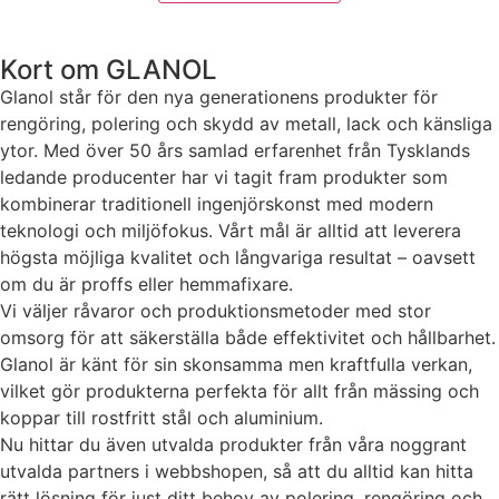
Statistik
För att vi ska
Kort om GLANOL
kunna
förbättra
Glanol står för den nya generationens produkter för
hemsidans
rengöring, polering och skydd av metall, lack och känsliga
funktionalitet
ytor. Med över 50 års samlad erfarenhet från Tysklands
och
uppbyggnad,
ledande producenter har vi tagit fram produkter som
baserat på
kombinerar traditionell ingenjörskonst med modern
hur hemsidan
teknologi och miljöfokus. Vårt mål är alltid att leverera
används.
högsta möjliga kvalitet och långvariga resultat – oavsett
om du är proffs eller hemmafixare.
Vi väljer råvaror och produktionsmetoder med stor
Upplevelse
omsorg för att säkerställa både effektivitet och hållbarhet.
För att vår
Glanol är känt för sin skonsamma men kraftfulla verkan,
hemsida ska
prestera så
vilket gör produkterna perfekta för allt från mässing och
bra som
koppar till rostfritt stål och aluminium.
möjligt under
Nu hittar du även utvalda produkter från våra noggrant
ditt besök.
utvalda partners i webbshopen, så att du alltid kan hitta
Om du nekar
rätt lösning för just ditt behov av polering, rengöring och
de här