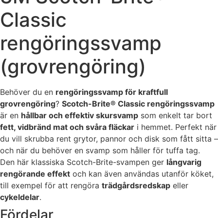
Statistik
Classic
För att vi ska
kunna
rengöringssvamp
förbättra
hemsidans
funktionalitet
(grovrengöring)
och
uppbyggnad,
baserat på
Behöver du en
rengöringssvamp för kraftfull
hur hemsidan
grovrengöring
?
Scotch-Brite® Classic rengöringssvamp
används.
är en
hållbar och effektiv skursvamp
som enkelt tar bort
fett, vidbränd mat och svåra fläckar
i hemmet. Perfekt när
Upplevelse
du vill skrubba rent grytor, pannor och disk som fått sitta –
För att vår
och när du behöver en svamp som håller för tuffa tag.
hemsida ska
Den här klassiska Scotch-Brite-svampen ger
långvarig
prestera så
rengörande effekt
och kan även användas utanför köket,
bra som
till exempel för att rengöra
trädgårdsredskap
eller
möjligt under
cykeldelar
.
ditt besök.
Om du nekar
Fördelar
de här