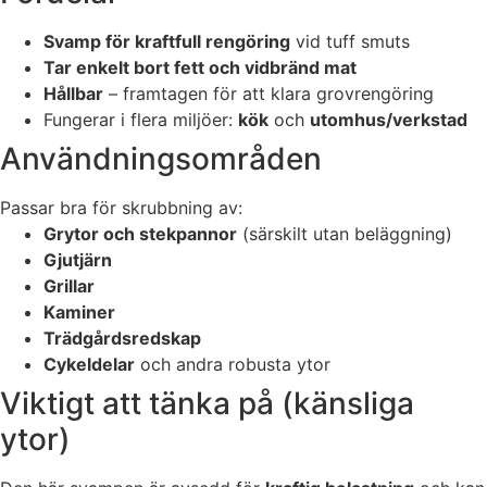
kakorna
Svamp för kraftfull rengöring
vid tuff smuts
kommer viss
funktionalitet
Tar enkelt bort fett och vidbränd mat
att försvinna
Hållbar
– framtagen för att klara grovrengöring
från
Fungerar i flera miljöer:
kök
och
utomhus/verkstad
hemsidan.
Användningsområden
Marknadsföring
Passar bra för skrubbning av:
Genom att dela
Grytor och stekpannor
(särskilt utan beläggning)
med dig av dina
Gjutjärn
intressen och ditt
Grillar
beteende när du
Kaminer
surfar ökar du
chansen att få se
Trädgårdsredskap
personligt
Cykeldelar
och andra robusta ytor
anpassat innehåll
Viktigt att tänka på (känsliga
och erbjudanden.
ytor)