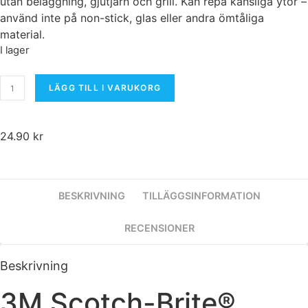
utan beläggning, gjutjärn och grill. Kan repa känsliga ytor –
använd inte på non-stick, glas eller andra ömtåliga
material.
I lager
LÄGG TILL I VARUKORG
24.90
kr
Nödvändiga
Dessa kakor
BESKRIVNING
TILLÄGGSINFORMATION
går inte att välja
bort. De
RECENSIONER
behövs för att
hemsidan
överhuvudtaget
Beskrivning
ska fungera.
3M Scotch-Brite®