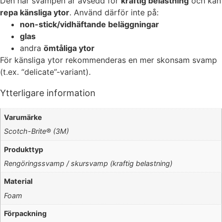
Den här svampen är avsedd för
kraftig belastning
och kan
repa känsliga ytor
. Använd därför inte på:
non-stick/vidhäftande beläggningar
glas
andra
ömtåliga ytor
För känsliga ytor rekommenderas en mer skonsam svamp
(t.ex. “delicate”-variant).
Ytterligare information
Varumärke
Scotch-Brite® (3M)
Produkttyp
Rengöringssvamp / skursvamp (kraftig belastning)
Material
Foam
Förpackning