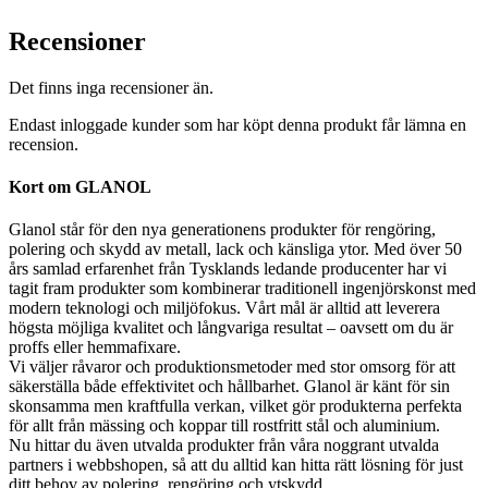
Recensioner
Det finns inga recensioner än.
Endast inloggade kunder som har köpt denna produkt får lämna en
recension.
Kort om GLANOL
Glanol står för den nya generationens produkter för rengöring,
polering och skydd av metall, lack och känsliga ytor. Med över 50
års samlad erfarenhet från Tysklands ledande producenter har vi
tagit fram produkter som kombinerar traditionell ingenjörskonst med
modern teknologi och miljöfokus. Vårt mål är alltid att leverera
högsta möjliga kvalitet och långvariga resultat – oavsett om du är
proffs eller hemmafixare.
Vi väljer råvaror och produktionsmetoder med stor omsorg för att
säkerställa både effektivitet och hållbarhet. Glanol är känt för sin
skonsamma men kraftfulla verkan, vilket gör produkterna perfekta
för allt från mässing och koppar till rostfritt stål och aluminium.
Nu hittar du även utvalda produkter från våra noggrant utvalda
partners i webbshopen, så att du alltid kan hitta rätt lösning för just
ditt behov av polering, rengöring och ytskydd.