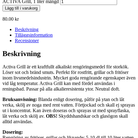
ACTIVA Grill, 1 liter mängd
Lägg till i varukorg
80.00
kr
Beskrivning
Tilläggsinformation
Recensioner
Beskrivning
Activa Grill är ett kraftfullt alkaliskt rengöringsmedel för storkök.
Löser sot och bränd smuts. Perfekt för rostfritt, grillar och fritöser
inom livsmedelsindustrin. Mycket goda rengörande egenskaper även
vid låg temperatur. Activa Grill kan med fördel användas i
reningsbad. Passar på alla alkalieresistenta ytor. Neutral doft.
Bruksanvisning:
Blanda enligt dosering, påför på ytan och låt
verka, skölj av noga med rent vatten. Förtjockad och skall ej sprayas
ut i koncentrat. Kan även doseras och sprayas ut med sprayflaska,
låt verka och skölj av.
OBS!
Skyddshandskar och glasögon skall
alltid användas.
Dosering:
Rengöring av fritöser, grillar och liknande: 5-10 dl till 10 liter vatten.