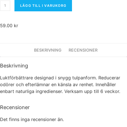
LÄGG TILL I VARUKORG
59.00
kr
BESKRIVNING
RECENSIONER
Beskrivning
Nödvändiga
Luktförbättrare designad i snygg tulpanform. Reducerar
Dessa kakor
går inte att välja
odörer och efterlämnar en känsla av renhet. Innehåller
bort. De
enbart naturliga ingredienser. Verksam upp till 6 veckor.
behövs för att
hemsidan
överhuvudtaget
Recensioner
ska fungera.
Det finns inga recensioner än.