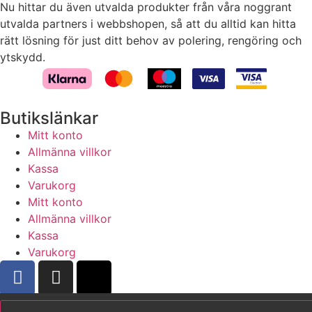
Nu hittar du även utvalda produkter från våra noggrant
kakorna
utvalda partners i webbshopen, så att du alltid kan hitta
kommer viss
rätt lösning för just ditt behov av polering, rengöring och
funktionalitet
att försvinna
ytskydd.
från
hemsidan.
Butikslänkar
Marknadsföring
Mitt konto
Genom att dela
Allmänna villkor
med dig av dina
Kassa
intressen och ditt
Varukorg
beteende när du
surfar ökar du
Mitt konto
chansen att få se
Allmänna villkor
personligt
Kassa
anpassat innehåll
Varukorg
och erbjudanden.