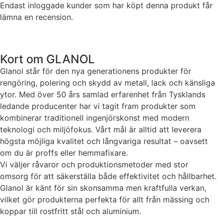
Endast inloggade kunder som har köpt denna produkt får
Statistik
lämna en recension.
För att vi ska
kunna
förbättra
hemsidans
Kort om GLANOL
funktionalitet
och
Glanol står för den nya generationens produkter för
uppbyggnad,
rengöring, polering och skydd av metall, lack och känsliga
baserat på
ytor. Med över 50 års samlad erfarenhet från Tysklands
hur hemsidan
ledande producenter har vi tagit fram produkter som
används.
kombinerar traditionell ingenjörskonst med modern
teknologi och miljöfokus. Vårt mål är alltid att leverera
Upplevelse
högsta möjliga kvalitet och långvariga resultat – oavsett
För att vår
om du är proffs eller hemmafixare.
hemsida ska
Vi väljer råvaror och produktionsmetoder med stor
prestera så
omsorg för att säkerställa både effektivitet och hållbarhet.
bra som
Glanol är känt för sin skonsamma men kraftfulla verkan,
möjligt under
ditt besök.
vilket gör produkterna perfekta för allt från mässing och
Om du nekar
koppar till rostfritt stål och aluminium.
de här