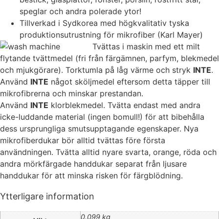
speglar och andra polerade ytor!
Tillverkad i Sydkorea med högkvalitativ tyska
produktionsutrustning för mikrofiber (Karl Mayer)
Tvättas i maskin med ett milt
flytande tvättmedel (fri från färgämnen, parfym, blekmedel
och mjukgörare). Torktumla på låg värme och stryk
INTE
.
Använd
INTE
något sköljmedel eftersom detta täpper till
mikrofibrerna och minskar prestandan.
Använd
INTE
klorblekmedel. Tvätta endast med andra
icke-luddande material (ingen bomull!) för att bibehålla
dess ursprungliga smutsupptagande egenskaper. Nya
mikrofiberdukar bör alltid tvättas före första
användningen. Tvätta alltid nyare svarta, orange, röda och
andra mörkfärgade handdukar separat från ljusare
handdukar för att minska risken för färgblödning.
Ytterligare information
0.099 kg