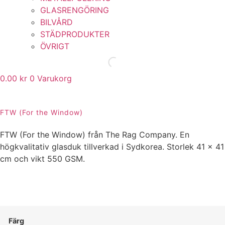
GLASRENGÖRING
BILVÅRD
STÄDPRODUKTER
ÖVRIGT
0.00
kr
0
Varukorg
FTW (For the Window)
Nödvändiga
FTW (For the Window) från The Rag Company. En
Dessa kakor
högkvalitativ glasduk tillverkad i Sydkorea. Storlek 41 x 41
går inte att välja
cm och vikt 550 GSM.
bort. De
behövs för att
hemsidan
överhuvudtaget
ska fungera.
Färg