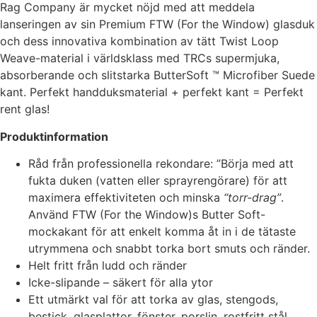
Rag Company är mycket nöjd med att meddela
kakorna
lanseringen av sin Premium FTW (For the Window) glasduk
kommer viss
och dess innovativa kombination av tätt Twist Loop
funktionalitet
att försvinna
Weave-material i världsklass med TRCs supermjuka,
från
absorberande och slitstarka ButterSoft ™ Microfiber Suede
hemsidan.
kant. Perfekt handduksmaterial + perfekt kant = Perfekt
rent glas!
Marknadsföring
Produktinformation
Genom att dela
med dig av dina
Råd från professionella rekondare: ”Börja med att
intressen och ditt
fukta duken (vatten eller sprayrengörare) för att
beteende när du
maximera effektiviteten och minska
“torr-drag”
.
surfar ökar du
Använd FTW (For the Window)s Butter Soft-
chansen att få se
mockakant för att enkelt komma åt in i de tätaste
personligt
anpassat innehåll
utrymmena och snabbt torka bort smuts och ränder.
och erbjudanden.
Helt fritt från ludd och ränder
Icke-slipande – säkert för alla ytor
Ett utmärkt val för att torka av glas, stengods,
bestick, glasplattor, fönster, porslin, rostfritt stål,