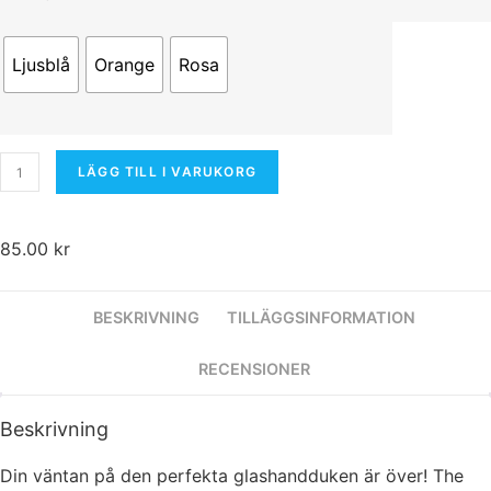
Statistik
För att vi ska
kunna
Ljusblå
Orange
Rosa
förbättra
hemsidans
funktionalitet
och
FTW
uppbyggnad,
LÄGG TILL I VARUKORG
(For
baserat på
the
Window)
hur hemsidan
mängd
används.
85.00
kr
Upplevelse
BESKRIVNING
TILLÄGGSINFORMATION
För att vår
hemsida ska
RECENSIONER
prestera så
bra som
möjligt under
Beskrivning
ditt besök.
Om du nekar
Din väntan på den perfekta glashandduken är över! The
de här