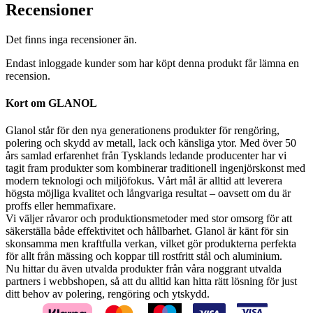
Recensioner
Det finns inga recensioner än.
Endast inloggade kunder som har köpt denna produkt får lämna en
recension.
Kort om GLANOL
Glanol står för den nya generationens produkter för rengöring,
polering och skydd av metall, lack och känsliga ytor. Med över 50
års samlad erfarenhet från Tysklands ledande producenter har vi
tagit fram produkter som kombinerar traditionell ingenjörskonst med
modern teknologi och miljöfokus. Vårt mål är alltid att leverera
högsta möjliga kvalitet och långvariga resultat – oavsett om du är
proffs eller hemmafixare.
Vi väljer råvaror och produktionsmetoder med stor omsorg för att
säkerställa både effektivitet och hållbarhet. Glanol är känt för sin
skonsamma men kraftfulla verkan, vilket gör produkterna perfekta
för allt från mässing och koppar till rostfritt stål och aluminium.
Nu hittar du även utvalda produkter från våra noggrant utvalda
partners i webbshopen, så att du alltid kan hitta rätt lösning för just
ditt behov av polering, rengöring och ytskydd.