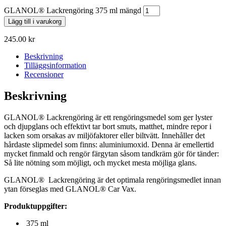
GLANOL® Lackrengöring 375 ml mängd
Lägg till i varukorg
245.00
kr
Beskrivning
Tilläggsinformation
Recensioner
Beskrivning
GLANOL® Lackrengöring är ett rengöringsmedel som ger lyster
och djupglans och effektivt tar bort smuts, matthet, mindre repor i
lacken som orsakas av miljöfaktorer eller biltvätt. Innehåller det
hårdaste slipmedel som finns: aluminiumoxid. Denna är emellertid
mycket finmald och rengör färgytan såsom tandkräm gör för tänder:
Så lite nötning som möjligt, och mycket mesta möjliga glans.
GLANOL® Lackrengöring är det optimala rengöringsmedlet innan
ytan förseglas med GLANOL® Car Vax.
Produktuppgifter:
375 ml