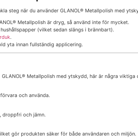
a enkla steg när du använder GLANOL® Metallpolish med ytsk
ANOL® Metallpolish är dryg, så använd inte för mycket.
ushållspapper (vilket sedan slängs i brännbart).
rduk
.
old yta innan fullständig applicering.
om GLANOL® Metallpolish med ytskydd, här är några viktiga d
t förvara och använda.
 droppfri och jämn.
vilket gör produkten säker för både användaren och miljön.