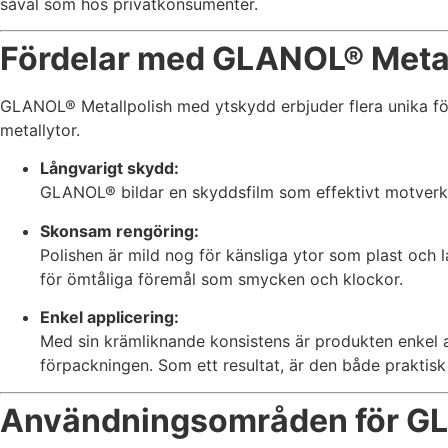
såväl som hos privatkonsumenter.
Statistik
För att vi ska
Fördelar med GLANOL® Metal
kunna
förbättra
hemsidans
GLANOL® Metallpolish med ytskydd erbjuder flera unika för
funktionalitet
metallytor.
och
uppbyggnad,
Långvarigt skydd:
baserat på
GLANOL® bildar en skyddsfilm som effektivt motverkar 
hur hemsidan
används.
Skonsam rengöring:
Polishen är mild nog för känsliga ytor som plast och l
för ömtåliga föremål som smycken och klockor.
Upplevelse
För att vår
Enkel applicering:
hemsida ska
Med sin krämliknande konsistens är produkten enkel at
prestera så
förpackningen. Som ett resultat, är den både praktis
bra som
möjligt under
ditt besök.
Användningsområden för GL
Om du nekar
de här