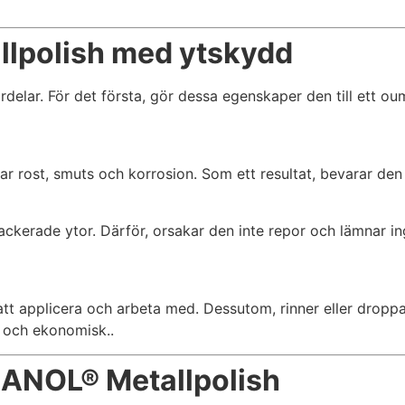
lpolish med ytskydd
delar. För det första, gör dessa egenskaper den till ett o
rost, smuts och korrosion. Som ett resultat, bevarar den g
ackerade ytor. Därför, orsakar den inte repor och lämnar ing
t applicera och arbeta med. Dessutom, rinner eller droppar
k och ekonomisk..
ANOL® Metallpolish