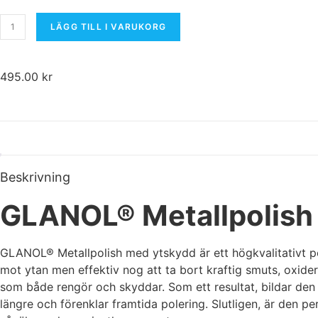
LÄGG TILL I VARUKORG
495.00
kr
Beskrivning
Nödvändiga
Dessa kakor
GLANOL® Metallpolish
går inte att välja
bort. De
behövs för att
GLANOL® Metallpolish med ytskydd är ett högkvalitativt p
hemsidan
överhuvudtaget
mot ytan men effektiv nog att ta bort kraftig smuts, oxide
ska fungera.
som både rengör och skyddar. Som ett resultat, bildar den
längre och förenklar framtida polering. Slutligen, är den 