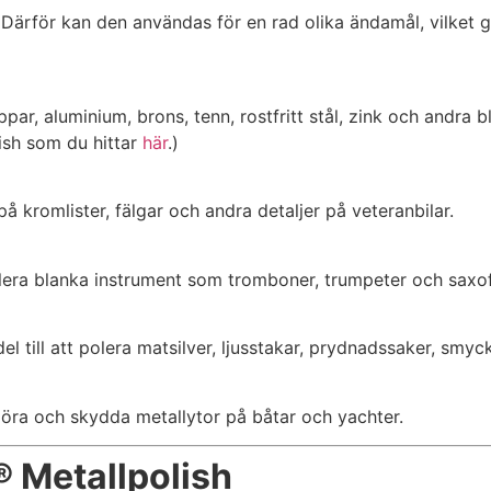
rför kan den användas för en rad olika ändamål, vilket g
par, aluminium, brons, tenn, rostfritt stål, zink och andra bl
lish som du hittar
här
.)
på kromlister, fälgar och andra detaljer på veteranbilar.
olera blanka instrument som tromboner, trumpeter och saxo
ill att polera matsilver, ljusstakar, prydnadssaker, smyc
ngöra och skydda metallytor på båtar och yachter.
 Metallpolish