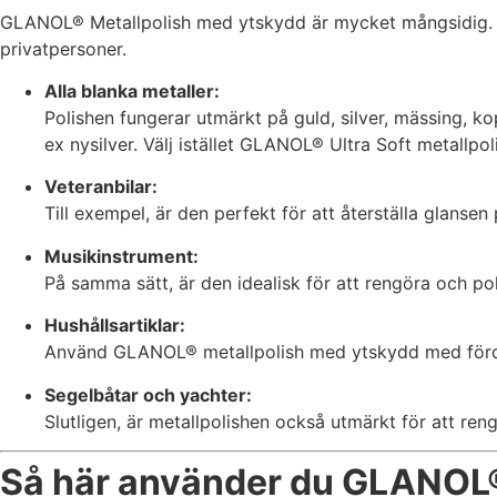
kakorna
GLANOL® Metallpolish med ytskydd är mycket mångsidig. Dä
kommer viss
privatpersoner.
funktionalitet
att försvinna
Alla blanka metaller:
från
Polishen fungerar utmärkt på guld, silver, mässing, kop
hemsidan.
ex nysilver. Välj istället GLANOL® Ultra Soft metallpo
Veteranbilar:
Marknadsföring
Till exempel, är den perfekt för att återställa glansen 
Genom att dela
med dig av dina
Musikinstrument:
intressen och ditt
På samma sätt, är den idealisk för att rengöra och p
beteende när du
surfar ökar du
Hushållsartiklar:
chansen att få se
Använd GLANOL® metallpolish med ytskydd med fördel t
personligt
anpassat innehåll
Segelbåtar och yachter:
och erbjudanden.
Slutligen, är metallpolishen också utmärkt för att re
Så här använder du GLANOL®