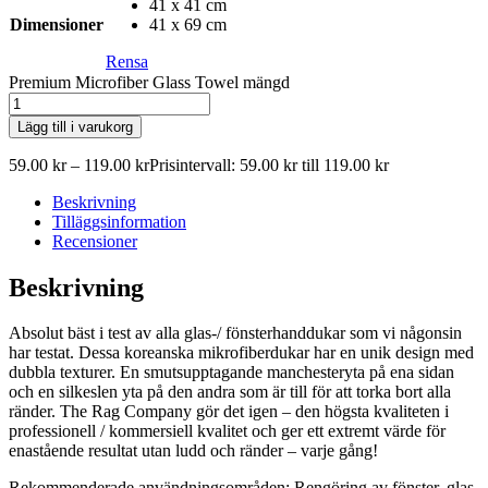
41 x 41 cm
Dimensioner
41 x 69 cm
Rensa
Premium Microfiber Glass Towel mängd
Lägg till i varukorg
59.00
kr
–
119.00
kr
Prisintervall: 59.00 kr till 119.00 kr
Beskrivning
Tilläggsinformation
Recensioner
Beskrivning
Absolut bäst i test av alla glas-/ fönsterhanddukar som vi någonsin
har testat. Dessa koreanska mikrofiberdukar har en unik design med
dubbla texturer. En smutsupptagande manchesteryta på ena sidan
och en silkeslen yta på den andra som är till för att torka bort alla
ränder. The Rag Company gör det igen – den högsta kvaliteten i
professionell / kommersiell kvalitet och ger ett extremt värde för
enastående resultat utan ludd och ränder – varje gång!
Rekommenderade användningsområden: Rengöring av fönster, glas