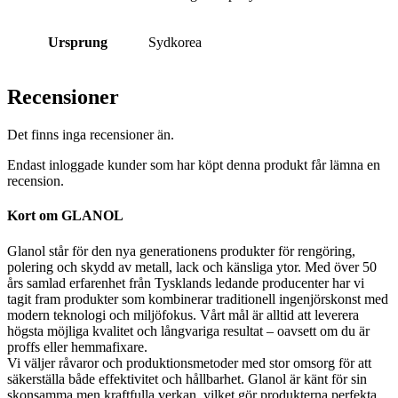
Ursprung
Sydkorea
Recensioner
Det finns inga recensioner än.
Endast inloggade kunder som har köpt denna produkt får lämna en
recension.
Kort om GLANOL
Glanol står för den nya generationens produkter för rengöring,
polering och skydd av metall, lack och känsliga ytor. Med över 50
års samlad erfarenhet från Tysklands ledande producenter har vi
tagit fram produkter som kombinerar traditionell ingenjörskonst med
modern teknologi och miljöfokus. Vårt mål är alltid att leverera
högsta möjliga kvalitet och långvariga resultat – oavsett om du är
proffs eller hemmafixare.
Vi väljer råvaror och produktionsmetoder med stor omsorg för att
säkerställa både effektivitet och hållbarhet. Glanol är känt för sin
skonsamma men kraftfulla verkan, vilket gör produkterna perfekta