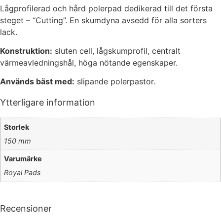
Statistik
Lågprofilerad och hård polerpad dedikerad till det första
För att vi ska
steget – “Cutting”. En skumdyna avsedd för alla sorters
kunna
lack.
förbättra
hemsidans
Konstruktion:
sluten cell, lågskumprofil, centralt
funktionalitet
värmeavledningshål, höga nötande egenskaper.
och
uppbyggnad,
Används bäst med:
slipande polerpastor.
baserat på
hur hemsidan
Ytterligare information
används.
Storlek
Upplevelse
150 mm
För att vår
Varumärke
hemsida ska
prestera så
Royal Pads
bra som
möjligt under
ditt besök.
Recensioner
Om du nekar
de här