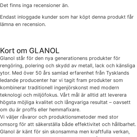
Det finns inga recensioner än.
kakorna
kommer viss
Endast inloggade kunder som har köpt denna produkt får
funktionalitet
att försvinna
lämna en recension.
från
hemsidan.
Kort om GLANOL
Marknadsföring
Glanol står för den nya generationens produkter för
Genom att dela
rengöring, polering och skydd av metall, lack och känsliga
med dig av dina
ytor. Med över 50 års samlad erfarenhet från Tysklands
intressen och ditt
ledande producenter har vi tagit fram produkter som
beteende när du
kombinerar traditionell ingenjörskonst med modern
surfar ökar du
chansen att få se
teknologi och miljöfokus. Vårt mål är alltid att leverera
personligt
högsta möjliga kvalitet och långvariga resultat – oavsett
anpassat innehåll
om du är proffs eller hemmafixare.
och erbjudanden.
Vi väljer råvaror och produktionsmetoder med stor
omsorg för att säkerställa både effektivitet och hållbarhet.
Glanol är känt för sin skonsamma men kraftfulla verkan,