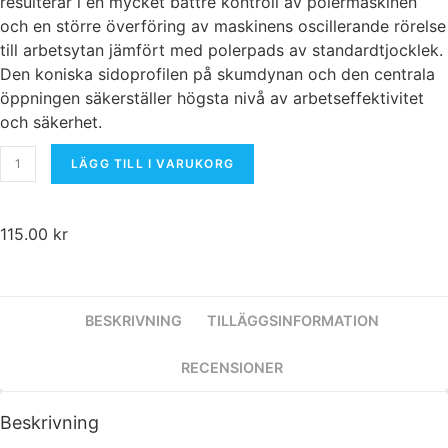
resulterar i en mycket bättre kontroll av polermaskinen
och en större överföring av maskinens oscillerande rörelse
till arbetsytan jämfört med polerpads av standardtjocklek.
Den koniska sidoprofilen på skumdynan och den centrala
öppningen säkerställer högsta nivå av arbetseffektivitet
och säkerhet.
LÄGG TILL I VARUKORG
115.00
kr
Nödvändiga
Dessa kakor
går inte att välja
bort. De
BESKRIVNING
TILLÄGGSINFORMATION
behövs för att
hemsidan
RECENSIONER
överhuvudtaget
ska fungera.
Beskrivning