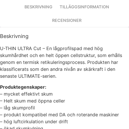
Statistik
BESKRIVNING
TILLÄGGSINFORMATION
För att vi ska
kunna
RECENSIONER
förbättra
hemsidans
funktionalitet
Beskrivning
och
uppbyggnad,
U-THIN ULTRA Cut – En lågprofilspad med hög
baserat på
skumhårdhet och en helt öppen cellstruktur, som erhålls
hur hemsidan
genom en termisk retikuleringsprocess. Produkten har
används.
klassificerats som den andra nivån av skärkraft i den
senaste ULTIMATE-serien.
Upplevelse
Produktegenskaper:
För att vår
– mycket effektivt skum
hemsida ska
prestera så
– Helt skum med öppna celler
bra som
– låg skumprofil
möjligt under
– produkt kompatibel med DA och roterande maskiner
ditt besök.
– hög luftcirkulation under drift
Om du nekar
– ökad skumkylning
de här