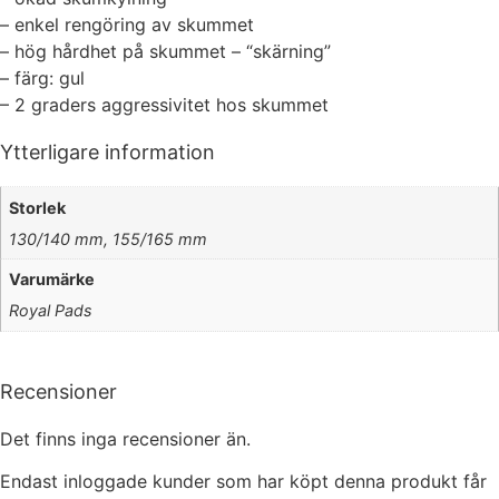
kakorna
– enkel rengöring av skummet
kommer viss
– hög hårdhet på skummet – “skärning”
funktionalitet
– färg: gul
att försvinna
– 2 graders aggressivitet hos skummet
från
hemsidan.
Ytterligare information
Marknadsföring
Storlek
Genom att dela
130/140 mm, 155/165 mm
med dig av dina
intressen och ditt
Varumärke
beteende när du
Royal Pads
surfar ökar du
chansen att få se
personligt
anpassat innehåll
Recensioner
och erbjudanden.
Det finns inga recensioner än.
Endast inloggade kunder som har köpt denna produkt får