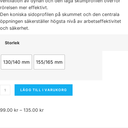
ventilation av dynan och den låga skumprofilen överför
rörelsen mer effektivt.
Den koniska sidoprofilen på skummet och den centrala
öppningen säkerställer högsta nivå av arbetseffektivitet
och säkerhet.
Storlek
130/140 mm
155/165 mm
Nödvändiga
Dessa kakor
går inte att välja
bort. De
LÄGG TILL I VARUKORG
behövs för att
hemsidan
överhuvudtaget
99.00
kr
–
135.00
kr
ska fungera.