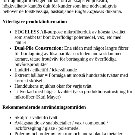
förfrågningar företaget har fått om att skapa en prisvärd,
högkvalitativ kantlös duk för kunder som inte nödvändigtvis
behöver de förstklassiga, bästsäljande
Eagle Edgeless-
dukarna.
Ytterligare produktinformation
EDGELESS All-purpose mikrofiberduk av högsta kvalitet
som snabbt tar bort överflödigt polermedel, vax, etc med
lätthet
Dual-Pile Construction:
Ena sidan med något längre fibrer
för borttagning av lösa partiklar och den andra sidan med
kortare, tätare frottéväv för borttagning av överflödiga
bilvårdsprodukter
Luddfri / etikettfri / icke-slipande
Extremt hållbar = Förmåga att motstå hundratals tvättar med
korrekt skötsel
Handdukens mjukhet ökar för varje tvätt
Tillverkad med högsta kvalitet tyska produktionsutrustning för
mikrofiber (Karl Mayer)
Rekommenderade användningsområden
Sköljfri / vattenfri tvätt
Avlägsnande av snabbdetaljer / vax / compound /
lackförsegling / glaze / polermedel
Polering och polering av krom och andra blanka metaller