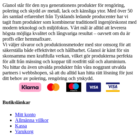
Glanol står för den nya generationens produkter för rengöring,
polering och skydd av metall, lack och känsliga ytor. Med över 50
års samlad erfarenhet från Tysklands ledande producenter har vi
tagit fram produkter som kombinerar traditionell ingenjörskonst med
modern teknologi och miljöfokus. Vårt mål är alltid att leverera
högsta möjliga kvalitet och långvariga resultat – oavsett om du är
proffs eller hemmafixare.
Vi väljer råvaror och produktionsmetoder med stor omsorg för att
säkerställa både effektivitet och hållbarhet. Glanol är känt för sin
skonsamma men kraftfulla verkan, vilket gör produkterna perfekta
för allt från mässing och koppar till rostfritt stål och aluminium.
Nu hittar du även utvalda produkter från våra noggrant utvalda
partners i webbshopen, så att du alltid kan hitta rätt lösning för just
ditt behov av polering, rengöring och ytskydd.
Butikslänkar
Mitt konto
Allmänna villkor
Kassa
Varukorg