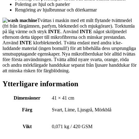
Polering av hjul och paneler
Rengöring av hjulbrunnar och dörrkarmar
Tvättas i maskin med ett milt flytande tvättmedel
(fri från färgämnen, parfym, blekmedel och mjukgörare). Torktumla
på låg värme och stryk
INTE
. Använd
INTE
något sköljmedel
eftersom detta täpper till mikrofibrerna och minskar prestandan.
Använd
INTE
klorblekmedel. Tvätta endast med andra icke-
luddande material (ingen bomull!) för att bibehålla dess ursprungliga
smutsupptagande egenskaper. Nya mikrofiberdukar bör alltid tvättas
före första användningen. Tvätta alltid nyare svarta, orange, röda
och andra mörkfärgade handdukar separat från ljusare handdukar för
att minska risken för färgblödning.
Ytterligare information
Dimensioner
41 × 41 cm
Färg
Svart, Lime, Ljusgrå, Mörkblå
Vikt
0,071 kg / 420 GSM