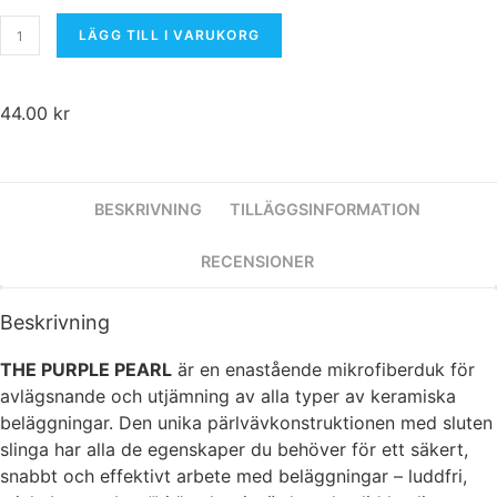
LÄGG TILL I VARUKORG
44.00
kr
BESKRIVNING
TILLÄGGSINFORMATION
RECENSIONER
Nödvändiga
Dessa kakor
Beskrivning
går inte att välja
bort. De
THE PURPLE PEARL
är en enastående mikrofiberduk för
behövs för att
hemsidan
avlägsnande och utjämning av alla typer av keramiska
överhuvudtaget
beläggningar. Den unika pärlvävkonstruktionen med sluten
ska fungera.
slinga har alla de egenskaper du behöver för ett säkert,
snabbt och effektivt arbete med beläggningar – luddfri,