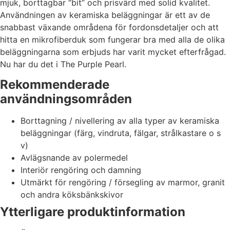
mjuk, borttagbar “bit” och prisvärd med solid kvalitet.
Statistik
Användningen av keramiska beläggningar är ett av de
För att vi ska
snabbast växande områdena för fordonsdetaljer och att
kunna
hitta en mikrofiberduk som fungerar bra med alla de olika
förbättra
hemsidans
beläggningarna som erbjuds har varit mycket efterfrågad.
funktionalitet
Nu har du det i The Purple Pearl.
och
uppbyggnad,
Rekommenderade
baserat på
användningsområden
hur hemsidan
används.
Borttagning / nivellering av alla typer av keramiska
beläggningar (färg, vindruta, fälgar, strålkastare o s
v)
Upplevelse
För att vår
Avlägsnande av polermedel
hemsida ska
Interiör rengöring och damning
prestera så
Utmärkt för rengöring / försegling av marmor, granit
bra som
och andra köksbänkskivor
möjligt under
ditt besök.
Ytterligare produktinformation
Om du nekar
de här