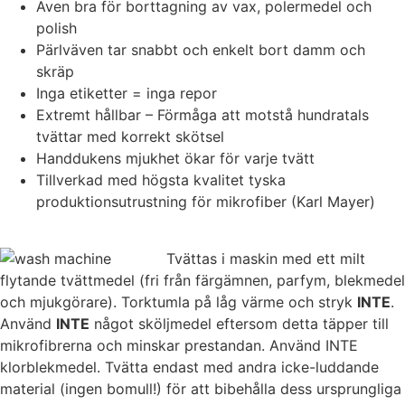
Även bra för borttagning av vax, polermedel och
kakorna
polish
kommer viss
Pärlväven tar snabbt och enkelt bort damm och
funktionalitet
att försvinna
skräp
från
Inga etiketter = inga repor
hemsidan.
Extremt hållbar – Förmåga att motstå hundratals
tvättar med korrekt skötsel
Handdukens mjukhet ökar för varje tvätt
Marknadsföring
Tillverkad med högsta kvalitet tyska
Genom att dela
produktionsutrustning för mikrofiber (Karl Mayer)
med dig av dina
intressen och ditt
beteende när du
Tvättas i maskin med ett milt
surfar ökar du
chansen att få se
flytande tvättmedel (fri från färgämnen, parfym, blekmedel
personligt
och mjukgörare). Torktumla på låg värme och stryk
INTE
.
anpassat innehåll
Använd
INTE
något sköljmedel eftersom detta täpper till
och erbjudanden.
mikrofibrerna och minskar prestandan. Använd INTE
klorblekmedel. Tvätta endast med andra icke-luddande
material (ingen bomull!) för att bibehålla dess ursprungliga