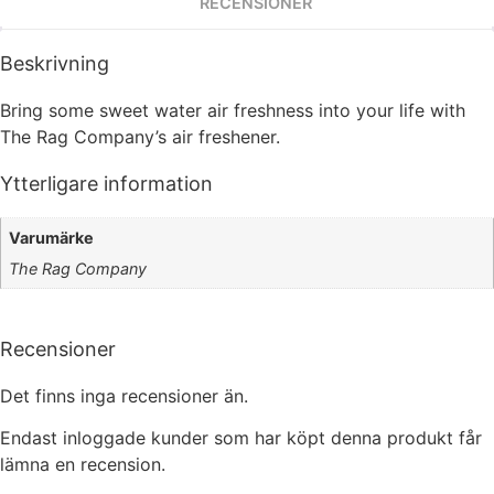
RECENSIONER
Beskrivning
Bring some sweet water air freshness into your life with
The Rag Company’s air freshener.
Ytterligare information
Varumärke
The Rag Company
Nödvändiga
Dessa kakor
går inte att välja
Recensioner
bort. De
behövs för att
hemsidan
Det finns inga recensioner än.
överhuvudtaget
ska fungera.
Endast inloggade kunder som har köpt denna produkt får
lämna en recension.