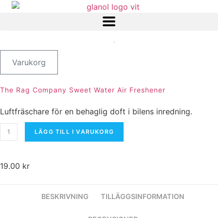
Varukorg
The Rag Company Sweet Water Air Freshener
Luftfräschare för en behaglig doft i bilens inredning.
The
LÄGG TILL I VARUKORG
Rag
Company
Sweet
Water
Air
19.00
kr
Freshener
mängd
BESKRIVNING
TILLÄGGSINFORMATION