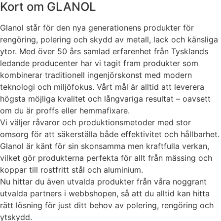
Kort om GLANOL
Statistik
För att vi ska
Glanol står för den nya generationens produkter för
kunna
förbättra
rengöring, polering och skydd av metall, lack och känsliga
hemsidans
ytor. Med över 50 års samlad erfarenhet från Tysklands
funktionalitet
ledande producenter har vi tagit fram produkter som
och
kombinerar traditionell ingenjörskonst med modern
uppbyggnad,
teknologi och miljöfokus. Vårt mål är alltid att leverera
baserat på
hur hemsidan
högsta möjliga kvalitet och långvariga resultat – oavsett
används.
om du är proffs eller hemmafixare.
Vi väljer råvaror och produktionsmetoder med stor
omsorg för att säkerställa både effektivitet och hållbarhet.
Upplevelse
Glanol är känt för sin skonsamma men kraftfulla verkan,
För att vår
vilket gör produkterna perfekta för allt från mässing och
hemsida ska
koppar till rostfritt stål och aluminium.
prestera så
bra som
Nu hittar du även utvalda produkter från våra noggrant
möjligt under
utvalda partners i webbshopen, så att du alltid kan hitta
ditt besök.
rätt lösning för just ditt behov av polering, rengöring och
Om du nekar
ytskydd.
de här