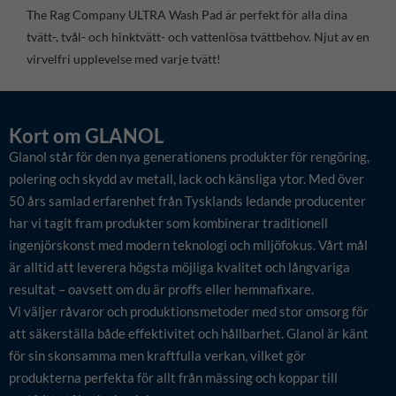
The Rag Company ULTRA Wash Pad är perfekt för alla dina
tvätt-, tvål- och hinktvätt- och vattenlösa tvättbehov. Njut av en
virvelfri upplevelse med varje tvätt!
Kort om GLANOL
Glanol står för den nya generationens produkter för rengöring,
polering och skydd av metall, lack och känsliga ytor. Med över
50 års samlad erfarenhet från Tysklands ledande producenter
har vi tagit fram produkter som kombinerar traditionell
ingenjörskonst med modern teknologi och miljöfokus. Vårt mål
är alltid att leverera högsta möjliga kvalitet och långvariga
resultat – oavsett om du är proffs eller hemmafixare.
Vi väljer råvaror och produktionsmetoder med stor omsorg för
att säkerställa både effektivitet och hållbarhet. Glanol är känt
för sin skonsamma men kraftfulla verkan, vilket gör
produkterna perfekta för allt från mässing och koppar till