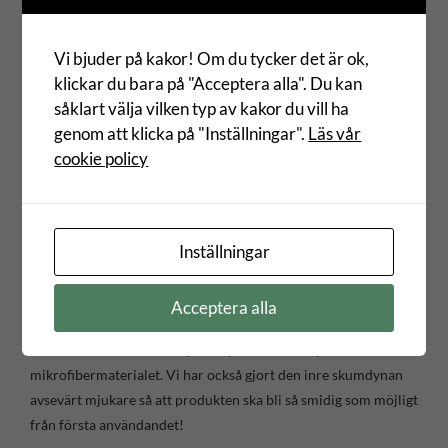
Recensioner
Vi bjuder på kakor! Om du tycker det är ok,
klickar du bara på "Acceptera alla". Du kan
Beskrivning
såklart välja vilken typ av kakor du vill ha
genom att klicka på "Inställningar".
Läs vår
The Rag Companys
“ULTRA Line”
fortsätter att växa med
cookie policy
ULTRA Wash Pad.
UWP har en ny, egenutvecklad mikrofiberblandning som gör
det lättare att ta upp och föra över föroreningar ner i
Inställningar
tvätthinken. Denna förändring resulterar i en mer lämplig
kudde för sköljlös tvätt i jämförelse med andra tvättkuddar.
Acceptera alla
UWP tillverkas med en ny sömnadsprocess för att minska
risken att den inre skumdynan flyttas inuti det yttre
mikrofibermaterialet. Vi har också gjort den inre skumdynan
avsevärt mjukare så att produkten ska bli så smidig som möjligt
från första användandet!