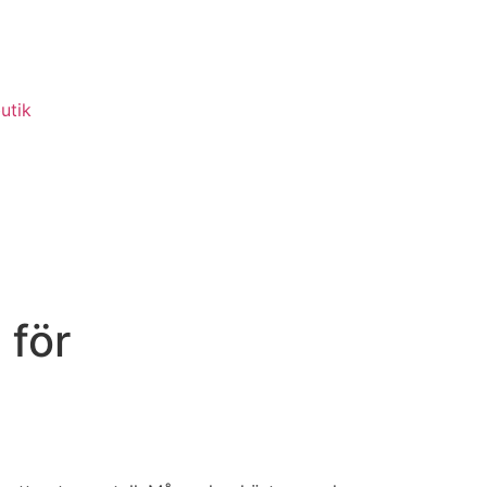
utik
 för