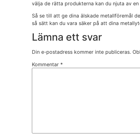
välja de rätta produkterna kan du njuta av en
Statistik
För att vi ska
Så se till att ge dina älskade metallföremål
kunna
så sätt kan du vara säker på att dina metally
förbättra
hemsidans
Lämna ett svar
funktionalitet
och
uppbyggnad,
Din e-postadress kommer inte publiceras.
Obl
baserat på
hur hemsidan
Kommentar
*
används.
Upplevelse
För att vår
hemsida ska
prestera så
bra som
möjligt under
ditt besök.
Om du nekar
de här