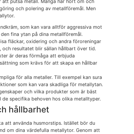
ör att putsa metall. Många har hört om och
engöring och polering av metallföremål. Men
llytor.
andkräm, som kan vara alltför aggressiva mot
den fina ytan på dina metallföremål.
nvisa fläckar, oxidering och andra föroreningar
och resultatet blir sällan hållbart över tid.
kter är deras förmåga att erbjuda
ättning som krävs för att skapa en hållbar
pliga för alla metaller. Till exempel kan sura
ktioner som kan vara skadliga för metallytan.
egenskaper och vilka produkter som är bäst
 de specifika behoven hos olika metalltyper.
ch hållbarhet
ka att använda husmorstips. Istället bör du
and om dina värdefulla metallytor. Genom att