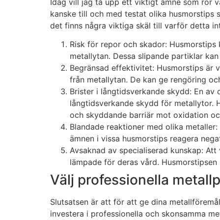
Idag vill jag ta upp ett viktigt ämne som rör
kanske till och med testat olika husmorstips 
det finns några viktiga skäl till varför detta i
Risk för repor och skador: Husmorstips 
metallytan. Dessa slipande partiklar ka
Begränsad effektivitet: Husmorstips är va
från metallytan. De kan ge rengöring och t
Brister i långtidsverkande skydd: En av
långtidsverkande skydd för metallytor. 
och skyddande barriär mot oxidation och
Nödvändiga
Blandade reaktioner med olika metaller: 
Dessa kakor
ämnen i vissa husmorstips reagera negat
går inte att välja
Avsaknad av specialiserad kunskap: Att 
bort. De
lämpade för deras vård. Husmorstipsen b
behövs för att
hemsidan
Välj professionella metall
överhuvudtaget
ska fungera.
Slutsatsen är att för att ge dina metallföremå
investera i professionella och skonsamma met