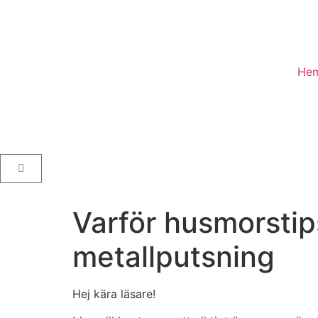
He
Varför husmorstips
metallputsning
Hej kära läsare!