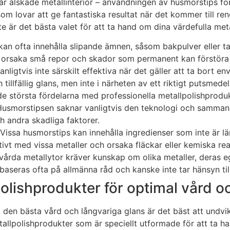
 vår älskade metallinteriör – användningen av husmorstips f
som lovar att ge fantastiska resultat när det kommer till r
nte är det bästa valet för att ta hand om dina värdefulla meta
kan ofta innehålla slipande ämnen, såsom bakpulver eller t
n orsaka små repor och skador som permanent kan förstöra 
nligtvis inte särskilt effektiva när det gäller att ta bort e
illfällig glans, men inte i närheten av ett riktigt putsmedel, 
 de största fördelarna med professionella metallpolishprodu
Husmorstipsen saknar vanligtvis den teknologi och sammans
 andra skadliga faktorer.
Vissa husmorstips kan innehålla ingredienser som inte är läm
ivt med vissa metaller och orsaka fläckar eller kemiska rea
vårda metallytor kräver kunskap om olika metaller, deras 
aseras ofta på allmänna råd och kanske inte tar hänsyn till
polishprodukter för optimal vård o
l den bästa vård och långvariga glans är det bäst att undvi
allpolishprodukter som är speciellt utformade för att ta h