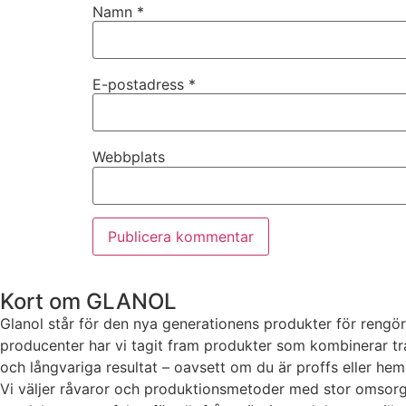
Namn
*
kakorna
kommer viss
funktionalitet
att försvinna
E-postadress
*
från
hemsidan.
Webbplats
Marknadsföring
Genom att dela
med dig av dina
intressen och ditt
beteende när du
surfar ökar du
chansen att få se
Kort om GLANOL
personligt
anpassat innehåll
Glanol står för den nya generationens produkter för rengör
och erbjudanden.
producenter har vi tagit fram produkter som kombinerar trad
och långvariga resultat – oavsett om du är proffs eller he
Vi väljer råvaror och produktionsmetoder med stor omsorg fö